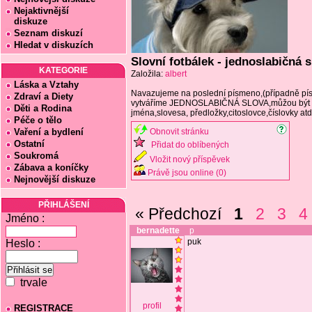
Nejaktivnější
diskuze
Seznam diskuzí
Hledat v diskuzích
Slovní fotbálek - jednoslabičná 
KATEGORIE
Založila:
albert
Láska a Vztahy
Navazujeme na poslední písmeno,(případně pí
Zdraví a Diety
vytváříme JEDNOSLABIČNÁ SLOVA,můžou být 
Děti a Rodina
jména,slovesa, předložky,citoslovce,číslovky atd
Péče o tělo
Vaření a bydlení
Obnovit stránku
Ostatní
Přidat do oblíbených
Soukromá
Vložit nový příspěvek
Zábava a koníčky
Právě jsou online (0)
Nejnovější diskuze
PŘIHLÁŠENÍ
« Předchozí
1
2
3
4
Jméno :
bernadette
p
puk
Heslo :
trvale
profil
REGISTRACE