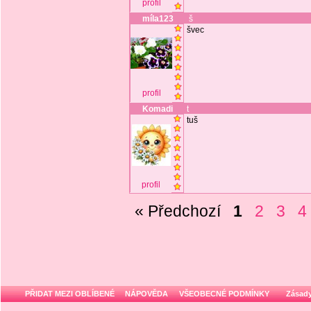
profil
míla123
š
švec
profil
Komadi
t
tuš
profil
« Předchozí
1
2
3
4
PŘIDAT MEZI OBLÍBENÉ
NÁPOVĚDA
VŠEOBECNÉ PODMÍNKY
Zásady