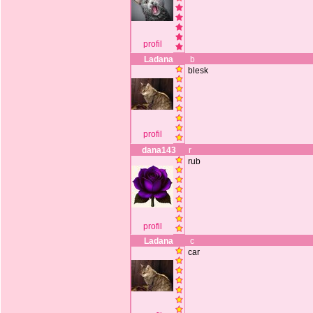
profil
Ladana
b
blesk
profil
dana143
r
rub
profil
Ladana
c
car