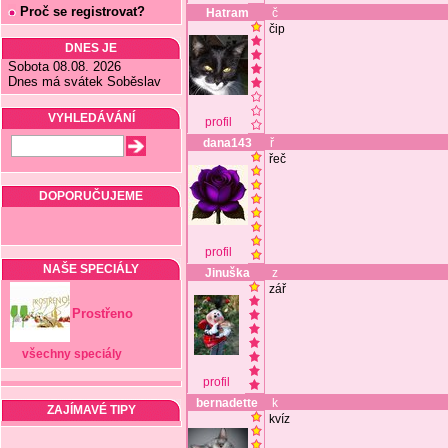
Proč se registrovat?
Hatram
č
čip
DNES JE
Sobota 08.08. 2026
Dnes má svátek Soběslav
VYHLEDÁVÁNÍ
profil
dana143
ř
řeč
DOPORUČUJEME
profil
NAŠE SPECIÁLY
Jinuška
z
zář
Prostřeno
všechny speciály
profil
bernadette
k
ZAJÍMAVÉ TIPY
kvíz