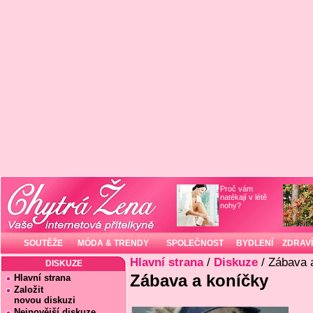
Proč vám
natékají v létě
nohy?
SOUTĚŽE
MÓDA & TRENDY
SPOLEČNOST
BYDLENÍ
ZDRAVÍ
Hlavní strana
/
Diskuze
/ Zábava 
DISKUZE
Zábava a koníčky
Hlavní strana
Založit
novou diskuzi
Nejnovější diskuze