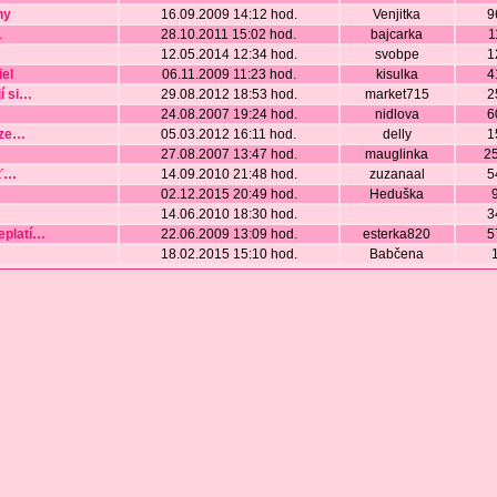
ny
16.09.2009 14:12 hod.
Venjitka
9
1
28.10.2011 15:02 hod.
bajcarka
1
12.05.2014 12:34 hod.
svobpe
1
iel
06.11.2009 11:23 hod.
kisulka
4
í si
…
29.08.2012 18:53 hod.
market715
2
24.08.2007 19:24 hod.
nidlova
6
ze
…
05.03.2012 16:11 hod.
delly
1
27.08.2007 13:47 hod.
mauglinka
2
ť
…
14.09.2010 21:48 hod.
zuzanaal
5
02.12.2015 20:49 hod.
Heduška
14.06.2010 18:30 hod.
3
platí
…
22.06.2009 13:09 hod.
esterka820
5
18.02.2015 15:10 hod.
Babčena