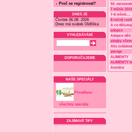
Proč se registrovat?
50. narozeni
7 měsíc 201
DNES JE
7-8 měsíc
…
Čtvrtek 06.08. 2026
8-ročný rozd
Dnes má svátek Oldřiška
A co děti,maj
adopce
VYHLEDÁVÁNÍ
Adopce dětí 
ahojky všem
Ako zvládnu
alerige
ALIMENTY
DOPORUČUJEME
ALIMENTY ne
Asentra
NAŠE SPECIÁLY
Prostřeno
všechny speciály
ZAJÍMAVÉ TIPY