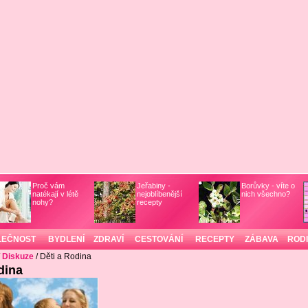
Proč vám
Jeřabiny -
Borůvky - víte o
natékají v létě
nejoblíbenější
nich všechno?
nohy?
recepty
LEČNOST
BYDLENÍ
ZDRAVÍ
CESTOVÁNÍ
RECEPTY
ZÁBAVA
ROD
/
Diskuze
/ Děti a Rodina
dina