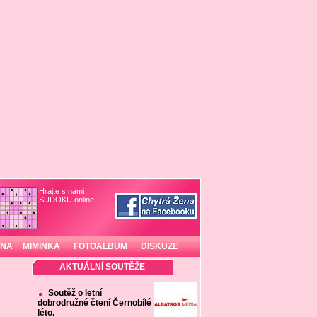
Hrajte s námi
SUDOKU online
!
INA
MIMINKA
FOTOALBUM
DISKUZE
AKTUÁLNÍ SOUTĚŽE
Soutěž o letní
dobrodružné čtení Černobílé
léto.