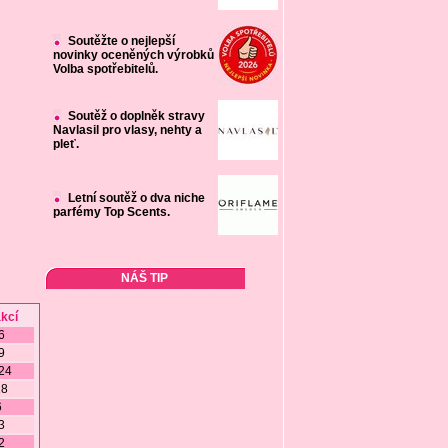
Soutěžte o nejlepší
novinky oceněných výrobků
Volba spotřebitelů.
Soutěž o doplněk stravy
Navlasil pro vlasy, nehty a
pleť.
Letní soutěž o dva niche
parfémy Top Scents.
NÁŠ TIP
kcí
6
9
24
18
6
3
2