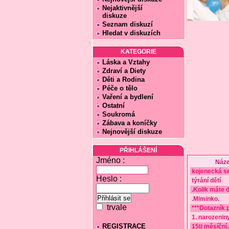
Nejaktivnější
diskuze
Seznam diskuzí
Hledat v diskuzích
KATEGORIE
Láska a Vztahy
Zdraví a Diety
Děti a Rodina
Péče o tělo
Vaření a bydlení
Ostatní
Soukromá
Zábava a koníčky
Nejnovější diskuze
PŘIHLÁŠENÍ
Jméno :
Náze
kojenecká s
Heslo :
týrání dětí
.Kolik máte d
.Miminko.
trvale
***Dotazník 
1. narozenin
REGISTRACE
15ti měsíční