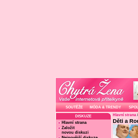
SOUTĚŽE
MÓDA & TRENDY
SPO
Hlavní strana
DISKUZE
Děti a Ro
Hlavní strana
Založit
novou diskuzi
Nejnovější diskuze