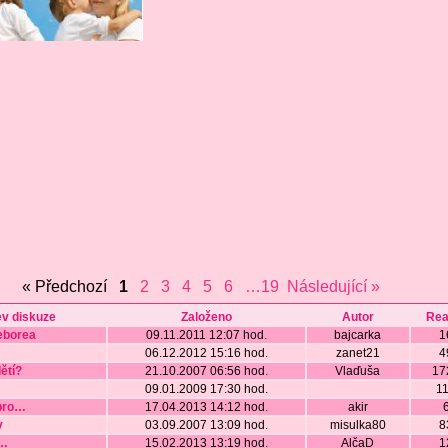
« Předchozí
1
2
3
4
5
6
…19
Následující »
v diskuze
Založeno
Autor
Rea
eborea
09.11.2011 12:07 hod.
bajcarka
1
06.12.2012 15:16 hod.
zanet21
4
ětí?
21.10.2007 06:56 hod.
Vlaďuša
17
09.01.2009 17:30 hod.
1
pro
…
17.04.2013 14:12 hod.
akir
y
03.09.2007 13:09 hod.
misulka80
8
…
15.02.2013 13:19 hod.
AlčaD
1