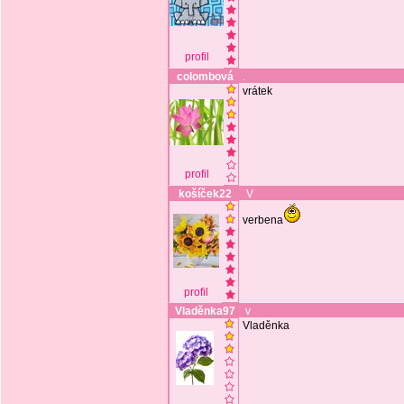
profil
colombová
.
vrátek
profil
košíček22
V
verbena
profil
Vladěnka97
v
Vladěnka