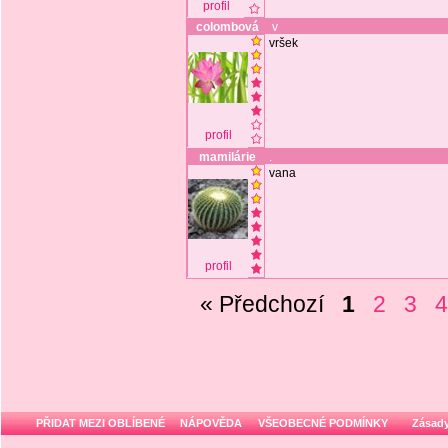
profil
colombová
v
vršek
profil
mamilárie
.
vana
profil
« Předchozí
1
2
3
PŘIDAT MEZI OBLÍBENÉ
NÁPOVĚDA
VŠEOBECNÉ PODMÍNKY
Zásady