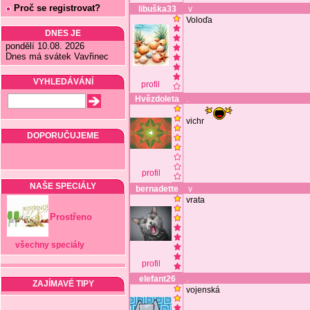
Proč se registrovat?
libuška33
v
Voloďa
DNES JE
pondělí 10.08. 2026
Dnes má svátek Vavřinec
VYHLEDÁVÁNÍ
profil
Hvězdoleta
.
vichr
DOPORUČUJEME
profil
NAŠE SPECIÁLY
bernadette
v
vrata
Prostřeno
všechny speciály
profil
elefant26
.
ZAJÍMAVÉ TIPY
vojenská