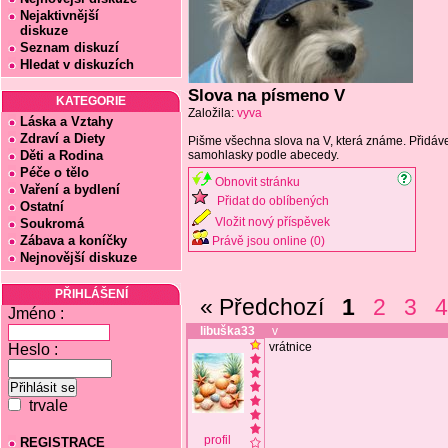
Nejaktivnější
diskuze
Seznam diskuzí
Hledat v diskuzích
Slova na písmeno V
KATEGORIE
Založila:
vyva
Láska a Vztahy
Zdraví a Diety
Pišme všechna slova na V, která známe. Přidáv
Děti a Rodina
samohlasky podle abecedy.
Péče o tělo
Obnovit stránku
Vaření a bydlení
Přidat do oblíbených
Ostatní
Vložit nový příspěvek
Soukromá
Zábava a koníčky
Právě jsou online (0)
Nejnovější diskuze
PŘIHLÁŠENÍ
« Předchozí
1
2
3
Jméno :
libuška33
v
vrátnice
Heslo :
trvale
profil
REGISTRACE