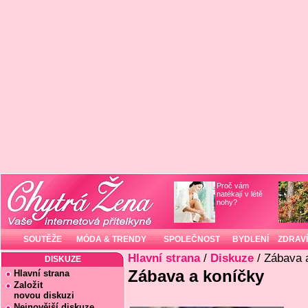
Proč vám
natékají v létě
nohy?
SOUTĚŽE
MÓDA & TRENDY
SPOLEČNOST
BYDLENÍ
ZDRAVÍ
Hlavní strana
/
Diskuze
/ Zábava 
DISKUZE
Zábava a koníčky
Hlavní strana
Založit
novou diskuzi
Nejnovější diskuze