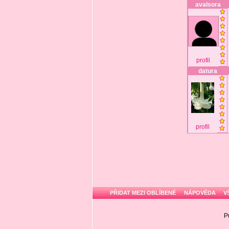
avalsora
profil
datura
profil
PŘIDAT MEZI OBLÍBENÉ
NÁPOVĚDA
V
P