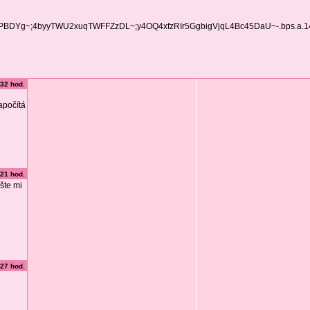
COPBDYg~;4byyTWU2xuqTWFFZzDL~;y4OQ4xfzRIr5GgbigVjqL4Bc45DaU~-.bps.a.
:32 hod.
apočítá
:21 hod.
šte mi
:27 hod.