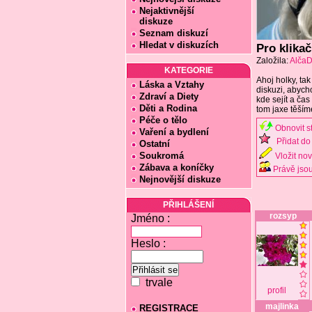
Nejaktivnější
diskuze
Seznam diskuzí
Hledat v diskuzích
Pro klikač
Založila:
Alča
KATEGORIE
Ahoj holky, tak
Láska a Vztahy
diskuzi, abych
Zdraví a Diety
kde sejít a čas
Děti a Rodina
tom jaxe těšíme
Péče o tělo
Obnovit s
Vaření a bydlení
Přidat do 
Ostatní
Soukromá
Vložit no
Zábava a koníčky
Právě jsou
Nejnovější diskuze
PŘIHLÁŠENÍ
rozsyp
Jméno :
Heslo :
trvale
profil
majlinka
REGISTRACE