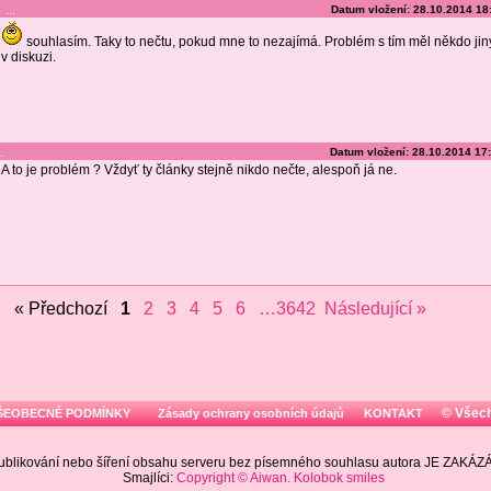
...
Datum vložení: 28.10.2014 18
souhlasím. Taky to nečtu, pokud mne to nezajímá. Problém s tím měl někdo jin
v diskuzi.
.
Datum vložení: 28.10.2014 17
A to je problém ? Vždyť ty články stejně nikdo nečte, alespoň já ne.
« Předchozí
1
2
3
4
5
6
…3642
Následující »
© Všec
ŠEOBECNÉ PODMÍNKY
Zásady ochrany osobních údajů
KONTAKT
ublikování nebo šíření obsahu serveru bez písemného souhlasu autora JE ZAKÁ
Smajlíci:
Copyright © Aiwan. Kolobok smiles