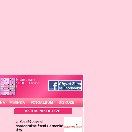
Hrajte s námi
SUDOKU online
!
INA
MIMINKA
FOTOALBUM
DISKUZE
AKTUÁLNÍ SOUTĚŽE
Soutěž o letní
dobrodružné čtení Černobílé
léto.