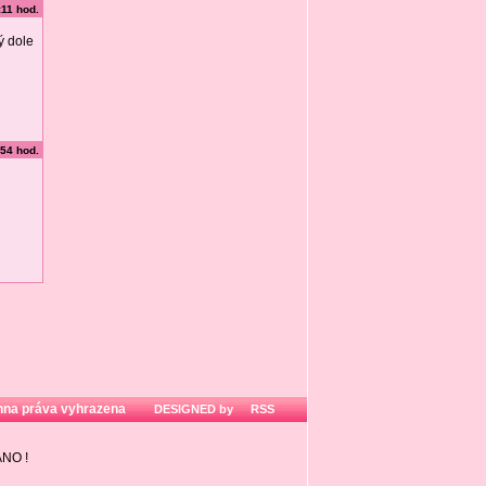
:11 hod.
ý dole
:54 hod.
hna práva vyhrazena
DESIGNED by
RSS
ZÁNO
!