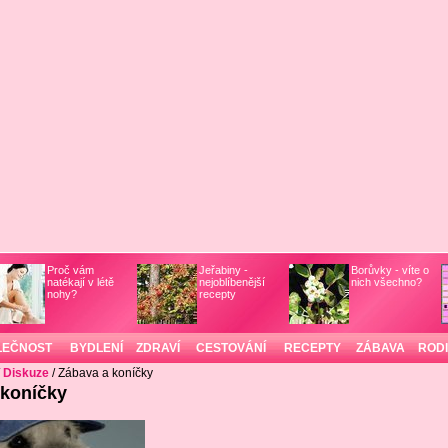
Proč vám
Jeřabiny -
Borůvky - víte o
natékají v létě
nejoblíbenější
nich všechno?
nohy?
recepty
LEČNOST
BYDLENÍ
ZDRAVÍ
CESTOVÁNÍ
RECEPTY
ZÁBAVA
ROD
/
Diskuze
/ Zábava a koníčky
 koníčky