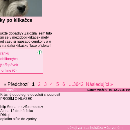
ky po klikačce
D
 jaxte dopadly? Založila jsem tuto
om se v mezidobí klikaček měly
 od času si napsat o čemkoliv a o
 na další klikačku!Taxe přidejte!
tránku
oblíbených
vý příspěvek
 online (0)
« Předchozí
1
2
3
4
5
6
…3642
Následující »
prosím
Datum vložení: 08.12.2015 10
Krásné dopoledne dovoluji si poprosit
PROSÍM O HLÁSEK
http://zena-in.cz/fotosoutez/
Alena 12 druhá fotka
Děkuji
oplatím pište do zprávy
děkuji za hlas holčička v červeném