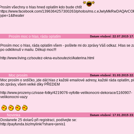
Prosím všechny o hlas hned oplatím kdo bude chtít
https://www.facebook.com/1396364257300263/photos/ms.c.eJwlyMkRwDAQAr
type=1&theater
Prosím moc o hlas, ráda oplatím
Datum vložení: 22.07.2015 17
Prosím moc o hlas, ráda oplatím všem - pošlete mi do zprávy Váš odkaz. Hlas se z
po odkliknutí v mailu. Děkuji moc!!!
http://www.living.cz/soutez-okna-eu/soutezici/katerina.html
Moc prosím
Datum vložení: 31.03.2015 22
Moc prosím o srdíčko, jde dát hlas z každé emailové adresy, každé ráda oplatím, pi
do zprávy, všem velké díky PŘEDEM
http://www.prozeny.cz/vase-fotky/4219076-vyfotte-velikonocni-dekorace/1160907-
velikonocni-vazy
Novinka
Datum vložení: 17.01.2015 23
Dostanete 25 dolarů při registraci, podívejte se:
http://payfunda.biz/mylink/?share=jenis1