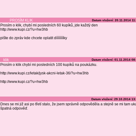
PROSÍM KLIK
Datum vložení: 20.11.2014 11
Prosím o klik, chybí mi posledních 60 kupíků, jde každý den
http://www.kupi.cz/?u=hw3hb
pište do zpráv kde chcete oplatit dííííííííky
klik
Datum vložení: 01.11.2014 08
Prosím o klik chybí mi posledních 100 kupíků na poukázku.
http://www.kupi.cz/letak/jysk-akcni-letak-36/?u=hw3hb
http://www.kupi.cz/?u=hw3hb
.
Datum vložení: 29.10.2014 13
Dnes se mi již asi po třetí stalo, že jsem správně odpověděla a stejně se mi tam uk
špatná odpověď.