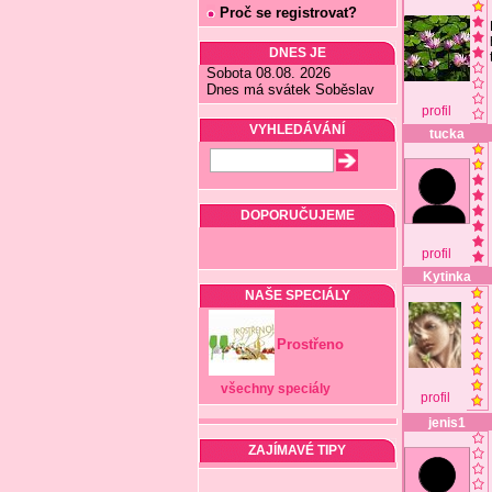
Proč se registrovat?
DNES JE
Sobota 08.08. 2026
Dnes má svátek Soběslav
profil
VYHLEDÁVÁNÍ
tucka
DOPORUČUJEME
profil
Kytinka
NAŠE SPECIÁLY
Prostřeno
všechny speciály
profil
jenis1
ZAJÍMAVÉ TIPY