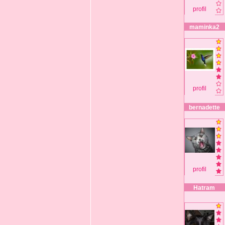
profil
maminka2
profil
bernadette
profil
Hatram