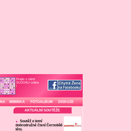
Hrajte s námi
SUDOKU online
!
INA
MIMINKA
FOTOALBUM
DISKUZE
AKTUÁLNÍ SOUTĚŽE
Soutěž o letní
dobrodružné čtení Černobílé
léto.