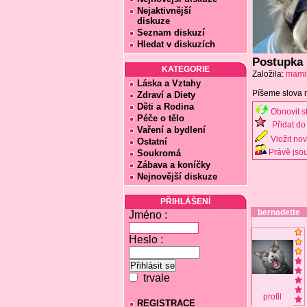
Nejaktivnější
diskuze
Seznam diskuzí
Hledat v diskuzích
Postupka 
KATEGORIE
Založila:
mami
Láska a Vztahy
Píšeme slova n
Zdraví a Diety
Děti a Rodina
Obnovit s
Péče o tělo
Přidat do 
Vaření a bydlení
Vložit no
Ostatní
Právě jsou
Soukromá
Zábava a koníčky
Nejnovější diskuze
PŘIHLÁŠENÍ
bernadette
Jméno :
Heslo :
trvale
profil
REGISTRACE