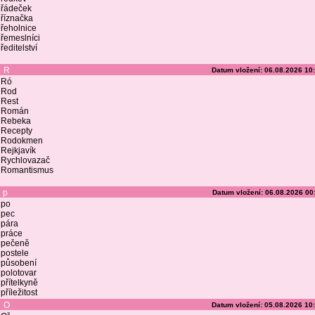
řádeček
říznačka
řeholnice
řemeslníci
ředitelství
R
Datum vložení: 06.08.2026 10
Ró
Rod
Rest
Román
Rebeka
Recepty
Rodokmen
Rejkjavík
Rychlovazač
Romantismus
p
Datum vložení: 06.08.2026 00
po
pec
pára
práce
pečeně
postele
působení
polotovar
přítelkyně
příležitost
O
Datum vložení: 05.08.2026 10