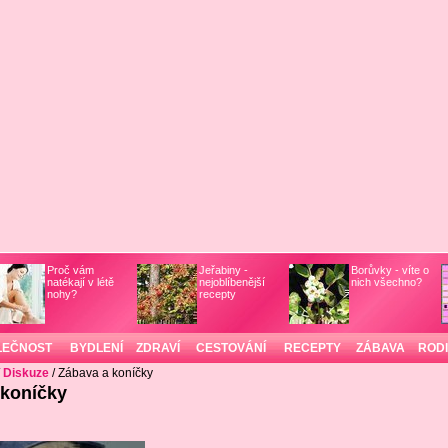
Proč vám
Jeřabiny -
Borůvky - víte o
natékají v létě
nejoblíbenější
nich všechno?
nohy?
recepty
LEČNOST
BYDLENÍ
ZDRAVÍ
CESTOVÁNÍ
RECEPTY
ZÁBAVA
ROD
/
Diskuze
/ Zábava a koníčky
 koníčky