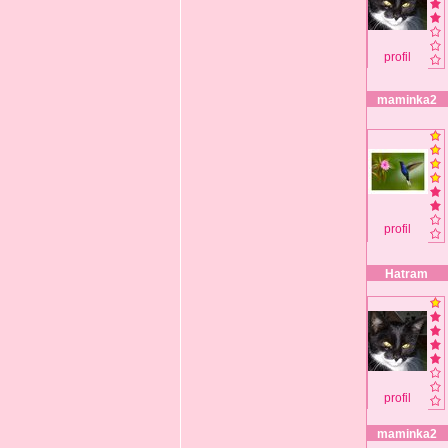
profil
maminka2
profil
Hatram
profil
maminka2