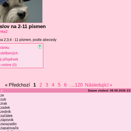
slov na 2-11 písmen
nka2
a 2;3;4 - 11 písmen, podle abecedy
tránku
oblíbených
vý příspěvek
 online (0)
« Předchozí
1
2
3
4
5
6
…120
Následující »
z
Datum vložení: 08.08.2026 23
ze
zub
zrak
zadek
zedník
začátek
zápisník
zavazadlo
zapalovače