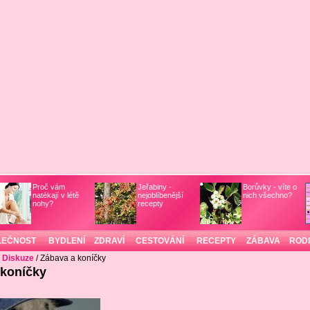
Proč vám
Jeřabiny -
Borůvky - víte o
natékají v létě
nejoblíbenější
nich všechno?
nohy?
recepty
LEČNOST
BYDLENÍ
ZDRAVÍ
CESTOVÁNÍ
RECEPTY
ZÁBAVA
ROD
/
Diskuze
/ Zábava a koníčky
 koníčky