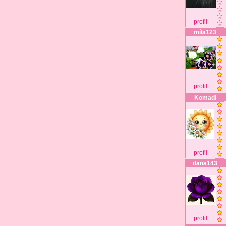
profil
míla123
profil
Komadi
profil
dana143
profil