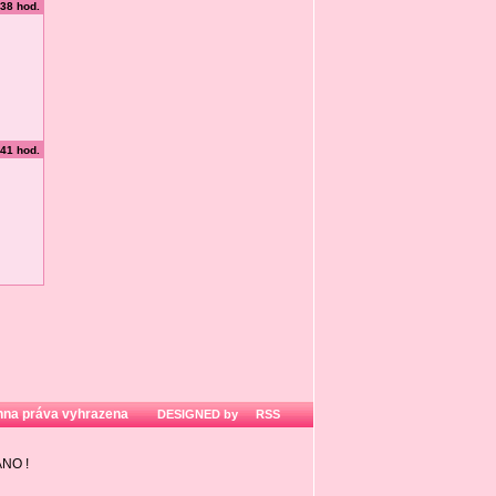
:38 hod.
:41 hod.
hna práva vyhrazena
DESIGNED by
RSS
ZÁNO
!