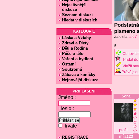
Nejaktivnější
diskuze
Seznam diskuzí
Hledat v diskuzích
Podstatná
písmeno 
KATEGORIE
Založila:
al67
Láska a Vztahy
Zdraví a Diety
a
Děti a Rodina
Péče o tělo
Obnovit s
Vaření a bydlení
Přidat do 
Ostatní
Vložit no
Soukromá
Právě jsou
Zábava a koníčky
Nejnovější diskuze
PŘIHLÁŠENÍ
Šoha
Jméno :
Heslo :
trvale
profil
míla123
REGISTRACE