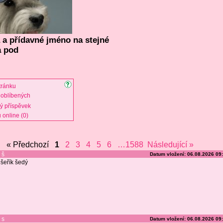
 a přídavné jméno na stejné
a pod
tránku
oblíbených
vý příspěvek
 online (0)
« Předchozí
1
2
3
4
5
6
…1588
Následující »
š
Datum vložení: 06.08.2026 09
šeřík šedý
s
Datum vložení: 06.08.2026 09