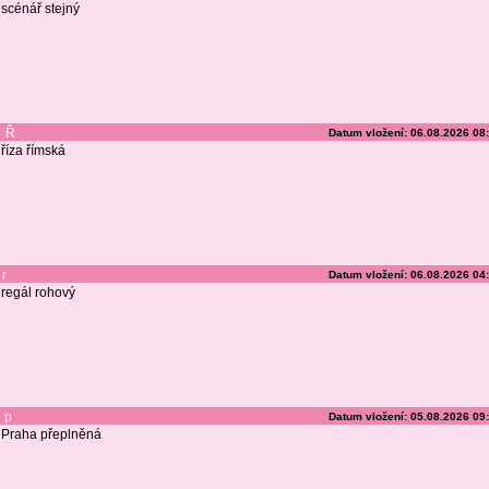
scénář stejný
Ř
Datum vložení: 06.08.2026 08
říza římská
r
Datum vložení: 06.08.2026 04
regál rohový
p
Datum vložení: 05.08.2026 09
Praha přeplněná