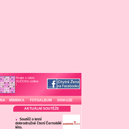
Hrajte s námi
SUDOKU online
!
INA
MIMINKA
FOTOALBUM
DISKUZE
AKTUÁLNÍ SOUTĚŽE
Soutěž o letní
dobrodružné čtení Černobílé
léto.