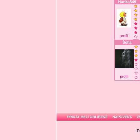
Hanka849
profil
Šoha
profil
PŘIDAT MEZI OBLÍBENÉ
NÁPOVĚDA
V
P