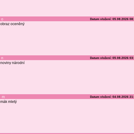
o
Datum vložení: 05.08.2026 08
obraz oceněný
n
Datum vložení: 05.08.2026 03
noviny národní
m
Datum vložení: 04.08.2026 21
mák mletý