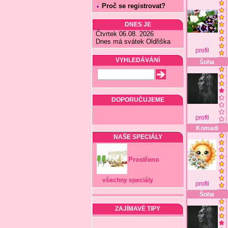
Proč se registrovat?
DNES JE
Čtvrtek 06.08. 2026
Dnes má svátek Oldřiška
profil
VYHLEDÁVÁNÍ
Šoha
DOPORUČUJEME
profil
Komadi
NAŠE SPECIÁLY
Prostřeno
všechny speciály
profil
Šoha
ZAJÍMAVÉ TIPY