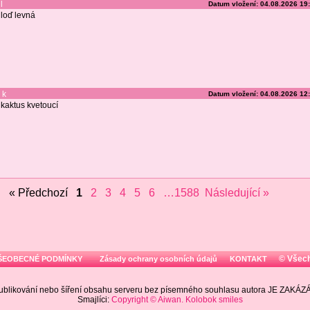
l
Datum vložení: 04.08.2026 19
loď levná
k
Datum vložení: 04.08.2026 12
kaktus kvetoucí
« Předchozí
1
2
3
4
5
6
…1588
Následující »
© Všec
ŠEOBECNÉ PODMÍNKY
Zásady ochrany osobních údajů
KONTAKT
ublikování nebo šíření obsahu serveru bez písemného souhlasu autora JE ZAKÁ
Smajlíci:
Copyright © Aiwan. Kolobok smiles