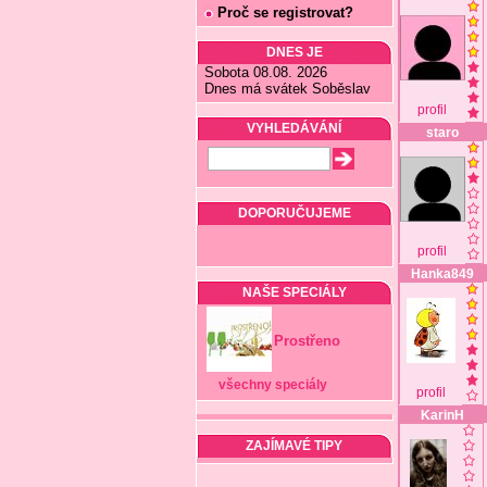
Proč se registrovat?
DNES JE
Sobota 08.08. 2026
Dnes má svátek Soběslav
profil
VYHLEDÁVÁNÍ
staro
DOPORUČUJEME
profil
Hanka849
NAŠE SPECIÁLY
Prostřeno
všechny speciály
profil
KarinH
ZAJÍMAVÉ TIPY