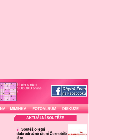
Hrajte s námi
SUDOKU online
!
INA
MIMINKA
FOTOALBUM
DISKUZE
AKTUÁLNÍ SOUTĚŽE
Soutěž o letní
dobrodružné čtení Černobílé
léto.