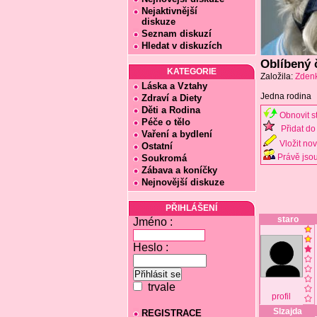
Nejaktivnější
diskuze
Seznam diskuzí
Hledat v diskuzích
Oblíbený 
KATEGORIE
Založila:
Zden
Láska a Vztahy
Jedna rodina
Zdraví a Diety
Děti a Rodina
Obnovit s
Péče o tělo
Přidat do 
Vaření a bydlení
Vložit no
Ostatní
Právě jsou
Soukromá
Zábava a koníčky
Nejnovější diskuze
PŘIHLÁŠENÍ
staro
Jméno :
Heslo :
trvale
profil
Slzajda
REGISTRACE