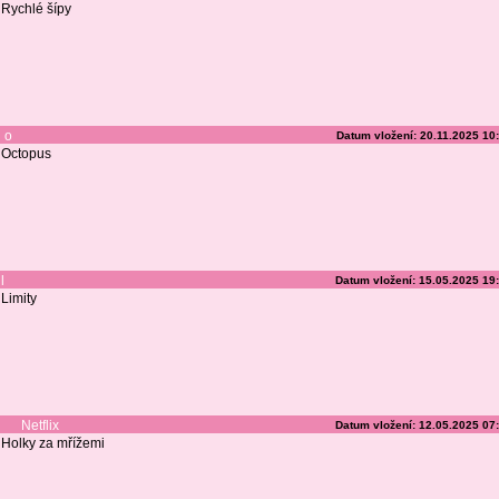
Rychlé šípy
o
Datum vložení: 20.11.2025 10
Octopus
l
Datum vložení: 15.05.2025 19
Limity
Netflix
Datum vložení: 12.05.2025 07
Holky za mřížemi