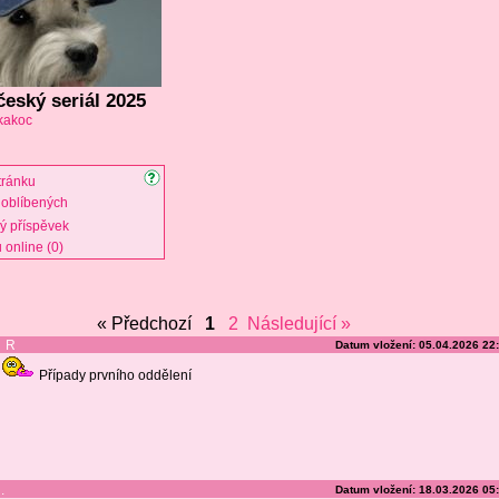
český seriál 2025
kakoc
tránku
oblíbených
vý příspěvek
 online (0)
« Předchozí
1
2
Následující »
R
Datum vložení: 05.04.2026 22
Případy prvního oddělení
.
Datum vložení: 18.03.2026 05