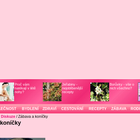
Proč vám
Jeřabiny -
Borůvky - víte o
natékají v létě
nejoblíbenější
nich všechno?
nohy?
recepty
LEČNOST
BYDLENÍ
ZDRAVÍ
CESTOVÁNÍ
RECEPTY
ZÁBAVA
ROD
/
Diskuze
/ Zábava a koníčky
 koníčky