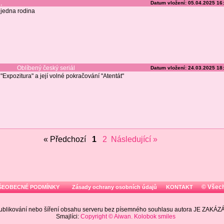
,
Datum vložení: 05.04.2025 16
jedna rodina
Oblíbený český seriál
Datum vložení: 24.03.2025 18
"Expozitura" a její volné pokračování "Atentát"
« Předchozí
1
2
Následující »
© Všec
ŠEOBECNÉ PODMÍNKY
Zásady ochrany osobních údajů
KONTAKT
ublikování nebo šíření obsahu serveru bez písemného souhlasu autora JE ZAKÁ
Smajlíci:
Copyright © Aiwan. Kolobok smiles