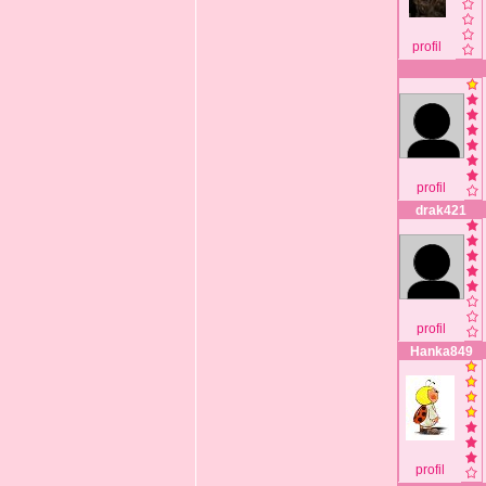
profil
profil
drak421
profil
Hanka849
profil