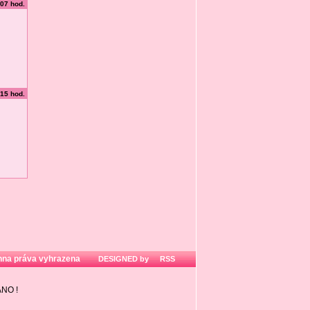
:07 hod.
:15 hod.
hna práva vyhrazena
DESIGNED by
RSS
ZÁNO
!