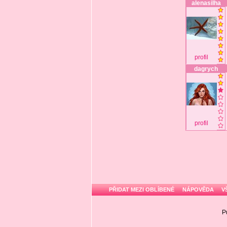
alenasilha
profil
dagrych
profil
PŘIDAT MEZI OBLÍBENÉ
NÁPOVĚDA
V
P