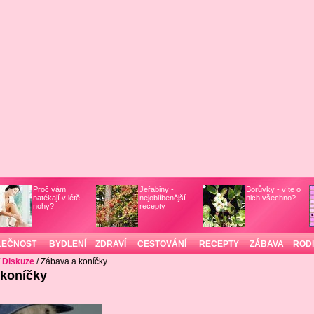
Proč vám
Jeřabiny -
Borůvky - víte o
natékají v létě
nejoblíbenější
nich všechno?
nohy?
recepty
LEČNOST
BYDLENÍ
ZDRAVÍ
CESTOVÁNÍ
RECEPTY
ZÁBAVA
ROD
/
Diskuze
/ Zábava a koníčky
 koníčky