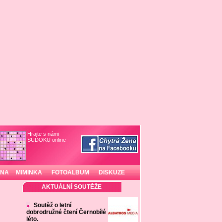
Hrajte s námi
SUDOKU online
!
INA
MIMINKA
FOTOALBUM
DISKUZE
AKTUÁLNÍ SOUTĚŽE
Soutěž o letní
dobrodružné čtení Černobílé
léto.