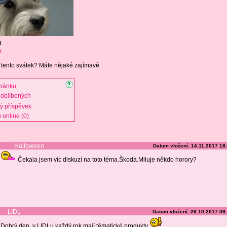
n
r
i tento svátek? Máte nějaké zajímavé
tránku
oblíbených
vý příspěvek
 online (0)
Halloween
Datum vložení: 14.11.2017 18
Čekala jsem víc diskuzí na toto téma.Škoda.Miluje někdo horory?
LIDL
Datum vložení: 26.10.2017 09
Dobrý den, v LIDLu každý rok mají tématické produkty