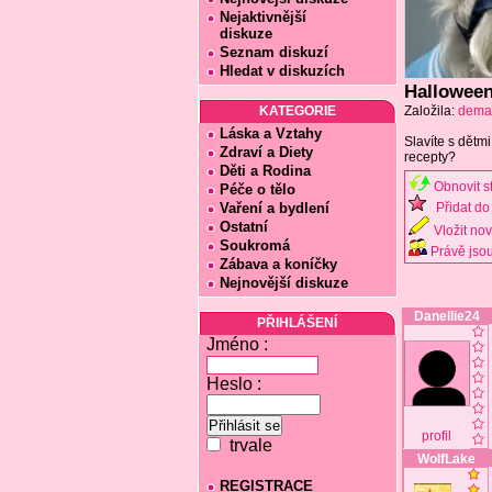
Nejaktivnější
diskuze
Seznam diskuzí
Hledat v diskuzích
Hallowee
KATEGORIE
Založila:
dema
Láska a Vztahy
Slavíte s dětm
Zdraví a Diety
recepty?
Děti a Rodina
Obnovit s
Péče o tělo
Vaření a bydlení
Přidat do 
Ostatní
Vložit no
Soukromá
Právě jsou
Zábava a koníčky
Nejnovější diskuze
Danellie24
PŘIHLÁŠENÍ
Jméno :
Heslo :
profil
trvale
WolfLake
REGISTRACE