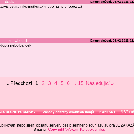
dopis
Datum vložení: 03.02.2011 02
závislost na nikotinu(kuřák) nebo na jídle (obezita)
snowboard
Datum vložení: 03.02.2011 02
dopis nebo balíček
« Předchozí
1
2
3
4
5
6
…15
Následující »
© Všec
ŠEOBECNÉ PODMÍNKY
Zásady ochrany osobních údajů
KONTAKT
ublikování nebo šíření obsahu serveru bez písemného souhlasu autora JE ZAKÁ
Smajlíci:
Copyright © Aiwan. Kolobok smiles