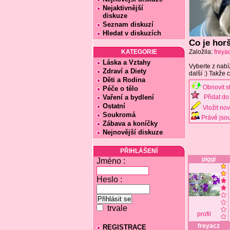
Nejaktivnější
diskuze
Seznam diskuzí
Hledat v diskuzích
Co je hor
KATEGORIE
Založila:
freya
Láska a Vztahy
Vyberte z nabí
Zdraví a Diety
další :) Takže c
Děti a Rodina
Obnovit s
Péče o tělo
Vaření a bydlení
Přidat do 
Ostatní
Vložit no
Soukromá
Právě jsou
Zábava a koníčky
Nejnovější diskuze
PŘIHLÁŠENÍ
piggi
Jméno :
Heslo :
trvale
profil
freyacz
REGISTRACE