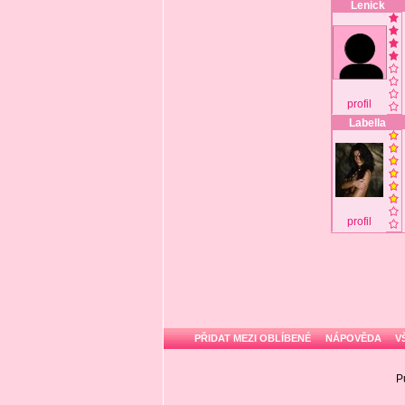
Lenick
profil
Labella
profil
PŘIDAT MEZI OBLÍBENÉ
NÁPOVĚDA
V
P