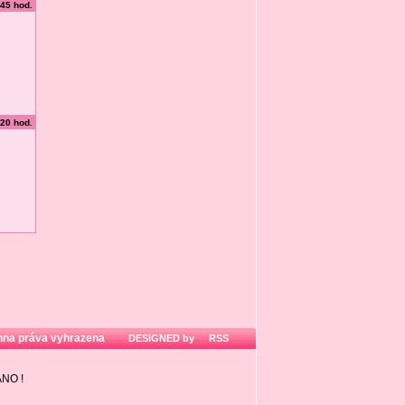
:45 hod.
:20 hod.
hna práva vyhrazena
DESIGNED by
RSS
ZÁNO
!