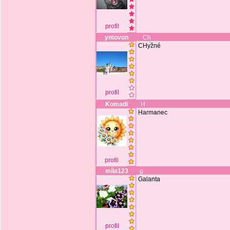
profil
yntovon
Ch
CHyžné
profil
Komadi
H
Harmanec
profil
míla123
g
Galanta
profil