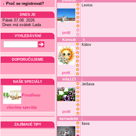
yntovon
L
Proč se registrovat?
Levice
DNES JE
Pátek 07.08. 2026
Dnes má svátek Lada
profil
VYHLEDÁVÁNÍ
Komadi
K
Kátov
DOPORUČUJEME
profil
míla123
j
NAŠE SPECIÁLY
Jelšava
Prostřeno
všechny speciály
profil
bernadette
i
Ilava
ZAJÍMAVÉ TIPY