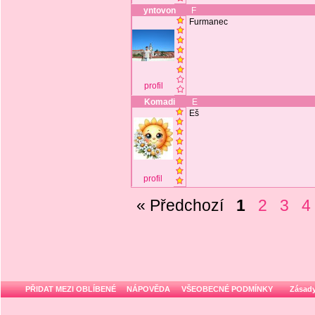
yntovon
F
Furmanec
profil
Komadi
E
Eš
profil
« Předchozí
1
2
3
4
PŘIDAT MEZI OBLÍBENÉ
NÁPOVĚDA
VŠEOBECNÉ PODMÍNKY
Zásady