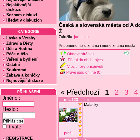
Nejaktivnější
diskuze
Seznam diskuzí
Hledat v diskuzích
Česká a slovenská města od A d
Ž
KATEGORIE
Založila:
jarulinka
Láska a Vztahy
Zdraví a Diety
Připomeneme si známá i méně známá města
Děti a Rodina
Péče o tělo
Obnovit stránku
Vaření a bydlení
Přidat do oblíbených
Ostatní
Vložit nový příspěvek
Soukromá
Právě jsou online (0)
Zábava a koníčky
Nejnovější diskuze
« Předchozí
1
2
3
4
PŘIHLÁŠENÍ
Jméno :
míla123
m
Malacky
Heslo :
trvale
profil
REGISTRACE