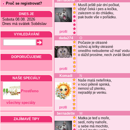
bernadette
P
Proč se registrovat?
Musíš ještě pár dní počkat,
vždyť čeká i pes a kočka,
zalezem si do chládku,
DNES JE
pak bude vše v pořádku.
Sobota 08.08. 2026
Dnes má svátek Soběslav
profil
VYHLEDÁVÁNÍ
dada274
O
Počasie je otrasné
schnú aj kríky okrasné
onedlho nebudeme už mať vodu
o dážď prosíme, nech zvráti škod
DOPORUČUJEME
profil
Komadi
N
NAŠE SPECIÁLY
Naše malá neteřinka,
v noci pěkně spinká,
nenosí už plenku,
Prostřeno
nejraději je venku.
všechny speciály
profil
bernadette
M
Matka je teď u moře,
ZAJÍMAVÉ TIPY
sedí, nohy nahoře,
u sebe má mochito,