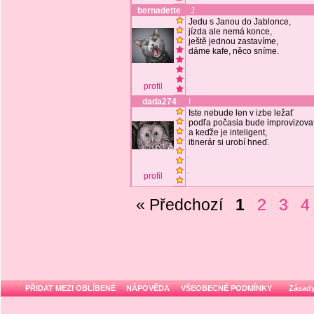
bernadette
J
Jedu s Janou do Jablonce,
jízda ale nemá konce,
ještě jednou zastavíme,
dáme kafe, něco sníme.
profil
dada274
I
Iste nebude len v izbe ležať
podľa počasia bude improvizova
a keďže je inteligent,
itinerár si urobí hneď.
profil
« Předchozí
1
2
3
4
PŘIDAT MEZI OBLÍBENÉ
NÁPOVĚDA
VŠEOBECNÉ PODMÍNKY
Zásady