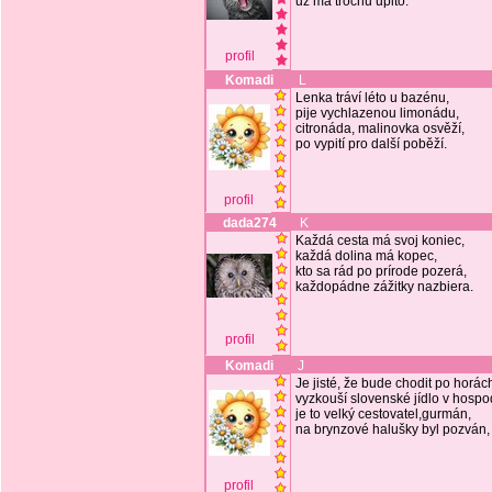
už má trochu upito.
profil
Komadi
L
Lenka tráví léto u bazénu,
pije vychlazenou limonádu,
citronáda, malinovka osvěží,
po vypití pro další poběží.
profil
dada274
K
Každá cesta má svoj koniec,
každá dolina má kopec,
kto sa rád po prírode pozerá,
každopádne zážitky nazbiera.
profil
Komadi
J
Je jisté, že bude chodit po horác
vyzkouší slovenské jídlo v hosp
je to velký cestovatel,gurmán,
na brynzové halušky byl pozván,
profil