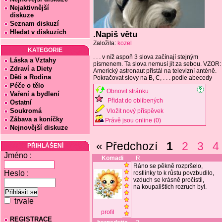
Nejaktivnější
diskuze
Seznam diskuzí
Hledat v diskuzích
.Napiš větu
Založila:
kozel
KATEGORIE
. . . v níž aspoň 3 slova začínají stejným
Láska a Vztahy
písmenem. Ta slova nemusí jít za sebou. VZOR:
Zdraví a Diety
Americký astronaut přistál na televizní anténě.
Děti a Rodina
Pokračovat slovy na B, C, . . . podle abecedy
Péče o tělo
Obnovit stránku
Vaření a bydlení
Přidat do oblíbených
Ostatní
Soukromá
Vložit nový příspěvek
Zábava a koníčky
Právě jsou online (0)
Nejnovější diskuze
« Předchozí
1
2
3
4
PŘIHLÁŠENÍ
Jméno :
Komadi
R
Ráno se pěkně rozpršelo,
Heslo :
rostlinky to k růstu povzbudilo,
vzduch se krásně pročistil,
na koupalištích rozruch byl.
trvale
profil
REGISTRACE