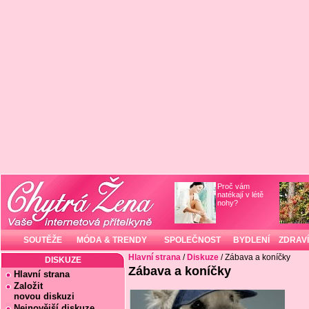
Proč vám
natékají v létě
nohy?
SOUTĚŽE
MÓDA & TRENDY
SPOLEČNOST
BYDLENÍ
ZDRAVÍ
Hlavní strana
/
Diskuze
/ Zábava a koníčky
DISKUZE
Zábava a koníčky
Hlavní strana
Založit
novou diskuzi
Nejnovější diskuze