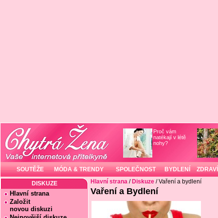
Proč vám
natékají v létě
nohy?
SOUTĚŽE
MÓDA & TRENDY
SPOLEČNOST
BYDLENÍ
ZDRAVÍ
Hlavní strana
/
Diskuze
/ Vaření a bydlení
DISKUZE
Vaření a Bydlení
Hlavní strana
Založit
novou diskuzi
Nejnovější diskuze