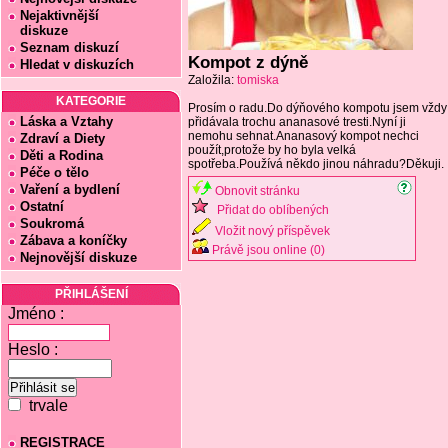
Nejaktivnější
diskuze
Seznam diskuzí
Kompot z dýně
Hledat v diskuzích
Založila:
tomiska
KATEGORIE
Prosím o radu.Do dýňového kompotu jsem vždy
Láska a Vztahy
přidávala trochu ananasové tresti.Nyní ji
nemohu sehnat.Ananasový kompot nechci
Zdraví a Diety
použít,protože by ho byla velká
Děti a Rodina
spotřeba.Používá někdo jinou náhradu?Děkuji.
Péče o tělo
Vaření a bydlení
Obnovit stránku
Ostatní
Přidat do oblíbených
Soukromá
Vložit nový příspěvek
Zábava a koníčky
Právě jsou online (0)
Nejnovější diskuze
PŘIHLÁŠENÍ
Jméno :
Heslo :
trvale
REGISTRACE