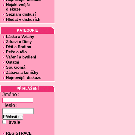
Nejaktivnější
diskuze
Seznam diskuzí
Hledat v diskuzích
KATEGORIE
Láska a Vztahy
Zdraví a Diety
Děti a Rodina
Péče o tělo
Vaření a bydlení
Ostatní
Soukromá
Zábava a koníčky
Nejnovější diskuze
PŘIHLÁŠENÍ
Jméno :
Heslo :
trvale
REGISTRACE