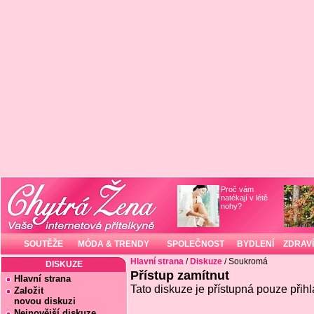
Proč vám
natékají v létě
nohy?
SOUTĚŽE
MÓDA & TRENDY
SPOLEČNOST
BYDLENÍ
ZDRAVÍ
Hlavní strana
/
Diskuze
/ Soukromá
DISKUZE
Přístup zamítnut
Hlavní strana
Tato diskuze je přístupná pouze přih
Založit
novou diskuzi
Nejnovější diskuze